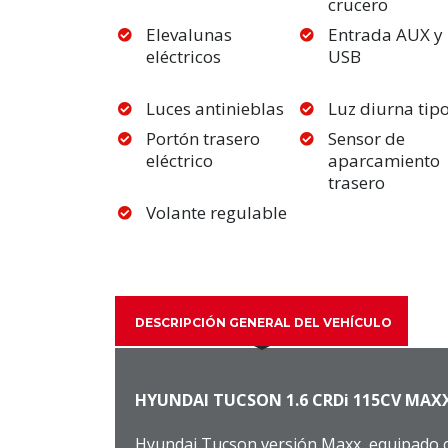
crucero
Elevalunas
Entrada AUX y
eléctricos
USB
Luces antinieblas
Luz diurna tipo
Portón trasero
Sensor de
eléctrico
aparcamiento
trasero
Volante regulable
DESCRIPCIÓN GENERAL DEL VEHÍCULO
HYUNDAI TUCSON 1.6 CRDi 115CV MAXX 
Hyundai Tucson versión Maxx, equipado c