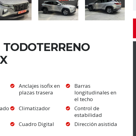
N TODOTERRENO
XX
Anclajes isofix en
Barras
plazas trasera
longitudinales en
el techo
zado
Climatizador
Control de
estabilidad
Cuadro Digital
Dirección asistida