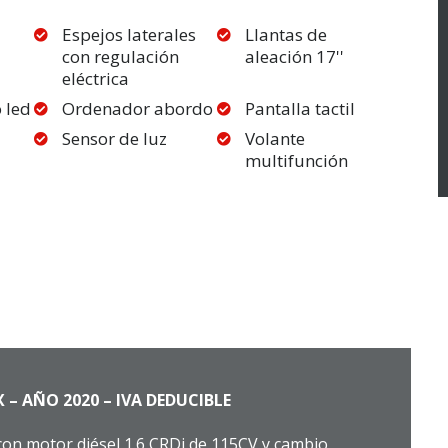
Espejos laterales
Llantas de
con regulación
aleación 17''
eléctrica
 led
Ordenador abordo
Pantalla tactil
Sensor de luz
Volante
multifunción
– AÑO 2020 – IVA DEDUCIBLE
on motor diésel 1.6 CRDi de 115CV y cambio