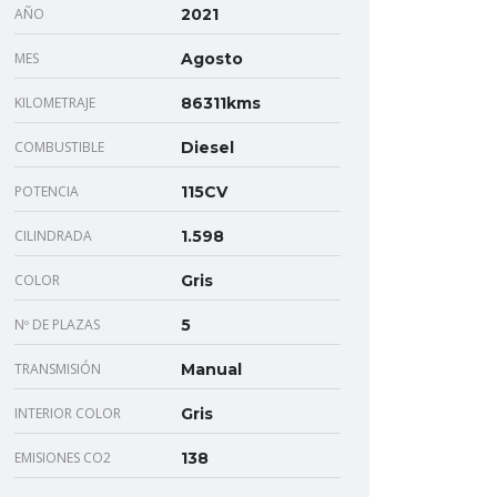
AÑO
2021
MES
Agosto
KILOMETRAJE
86311kms
COMBUSTIBLE
Diesel
POTENCIA
115CV
CILINDRADA
1.598
COLOR
Gris
Nº DE PLAZAS
5
TRANSMISIÓN
Manual
INTERIOR COLOR
Gris
EMISIONES CO2
138