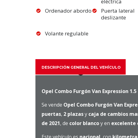
eléctrica
Ordenador abordo
Puerta lateral
deslizante
Volante regulable
DESCRIPCIÓN GENERAL DEL VEHÍCULO
Opel Combo Furgón Van Expression 1.5 
Se vende
Opel Combo Furgón Van Expres
puertas
,
2 plazas
y
caja de cambios man
de 2021
, de
color blanco
y en
excelente
Este vehículo es
nacional
, con
kilometraj