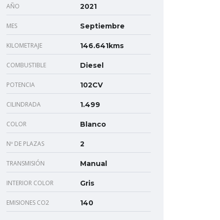
AÑO
2021
MES
Septiembre
KILOMETRAJE
146.641kms
COMBUSTIBLE
Diesel
POTENCIA
102CV
CILINDRADA
1.499
COLOR
Blanco
Nº DE PLAZAS
2
TRANSMISIÓN
Manual
INTERIOR COLOR
Gris
EMISIONES CO2
140