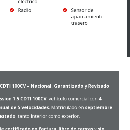
eléctrico
Radio
Sensor de
aparcamiento
trasero
CDTI 100CV – Nacional, Garantizado y Revisado
sion 1.5 CDTI 100CV
, vehículo comercial con
4
ual de 5 velocidades
. Matriculado en
septiembre
 estado
, tanto interior como exterior.
e certificado en factura
,
libre de cargas
y
sin