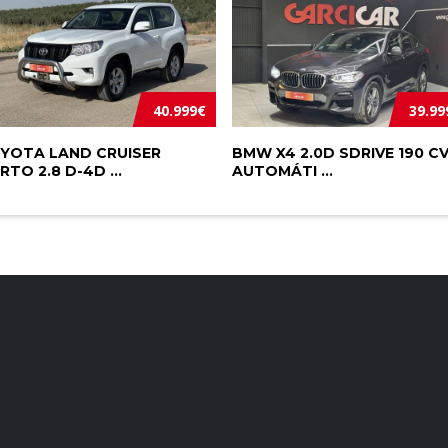
40.999€
39.99
YOTA LAND CRUISER
BMW X4 2.0D SDRIVE 190 C
RTO 2.8 D-4D ...
AUTOMÁTI ...