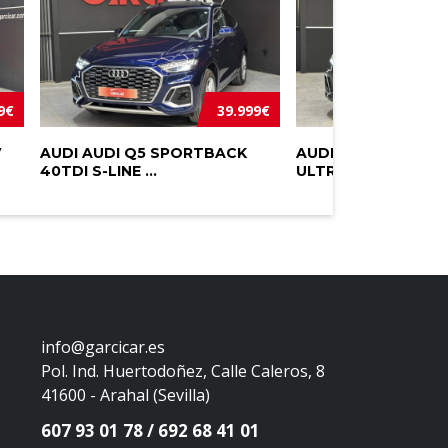
9€
39.999€
V
AUDI AUDI Q5 SPORTBACK
AUDI Q5 40 TDI Q
40TDI S-LINE ...
ULTRA S-LINE ...
info@garcicar.es
Pol. Ind. Huertodoñez, Calle Caleros, 8
41600 - Arahal (Sevilla)
607 93 01 78
692 68 41 01