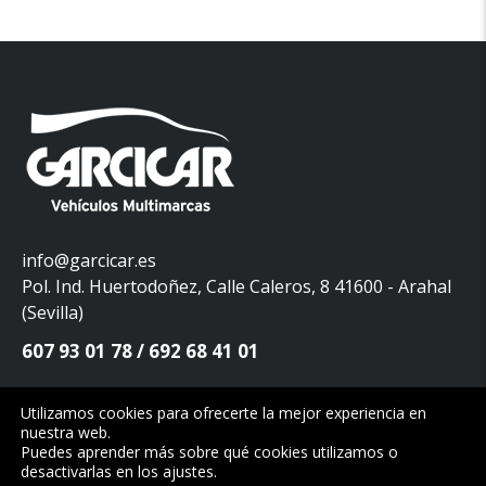
info@garcicar.es
Pol. Ind. Huertodoñez, Calle Caleros, 8 41600 - Arahal
(Sevilla)
607 93 01 78
692 68 41 01
Utilizamos cookies para ofrecerte la mejor experiencia en
nuestra web.
Copyright © 2026. Garcicar Vehículos Multimarcas. Todos los
Puedes aprender más sobre qué cookies utilizamos o
derechos reservados.
desactivarlas en los
ajustes
.