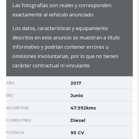
Las fotografías son reales y corresponden
exactamente al vehículo anunciado.
Los datos, características y equipamiento
descritos en este anuncio se muestran a título
informativo y podrían contener errores u
omisiones involuntarias, por lo que no tienen
carácter contractual ni vinculante.
AÑO
2017
MES
Junio
KILOMETRAJE
47.592kms
COMBUSTIBLE
Diesel
POTENCIA
95 CV