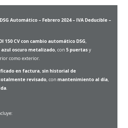
 DSG Automático – Febrero 2024 – IVA Deducible –
TDI 150 CV con cambio automático DSG
,
r azul oscuro metalizado
, con
5 puertas
y
erior como exterior.
ificado en factura
,
sin historial de
totalmente revisado
, con
mantenimiento al día
,
ida
.
ncluye: